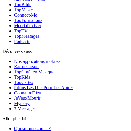
TopBible
TopMusic
Connect-Me
TopFormations
Merci d'exister
TopTV
TopMessages
Podcasts
Découvrez aussi
Nos applications mobiles
Radio Gospel
TopChrétien Musique
TopKids
TopCartes
Prions Les Uns Pour Les Autres
ConnaitreDieu
JeVeuxMourir
Mystory
3 Messages
Aller plus loin
Qui sommes-nous ?