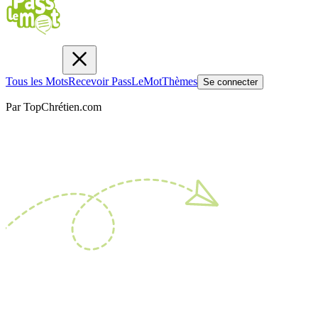
Tous les Mots
Recevoir PassLeMot
Thèmes
Se connecter
Par TopChrétien.com