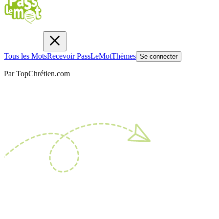
Tous les Mots
Recevoir PassLeMot
Thèmes
Se connecter
Par TopChrétien.com