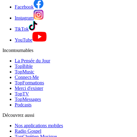
Facebook
Instagram
TikTok
YouTube
Incontournables
La Pensée du Jour
TopBible
TopMusic
Connect-Me
TopFormations
Merci d'exister
TopTV
TopMessages
Podcasts
Découvrez aussi
Nos applications mobiles
Radio Gospel
TopChrétien Musique