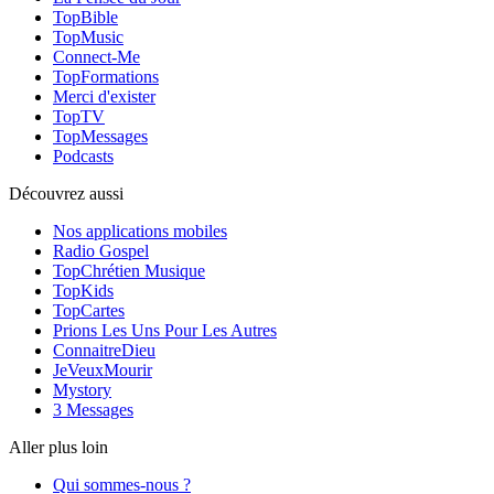
TopBible
TopMusic
Connect-Me
TopFormations
Merci d'exister
TopTV
TopMessages
Podcasts
Découvrez aussi
Nos applications mobiles
Radio Gospel
TopChrétien Musique
TopKids
TopCartes
Prions Les Uns Pour Les Autres
ConnaitreDieu
JeVeuxMourir
Mystory
3 Messages
Aller plus loin
Qui sommes-nous ?