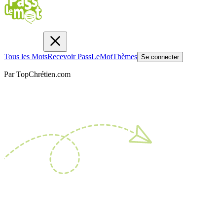
Tous les Mots
Recevoir PassLeMot
Thèmes
Se connecter
Par TopChrétien.com