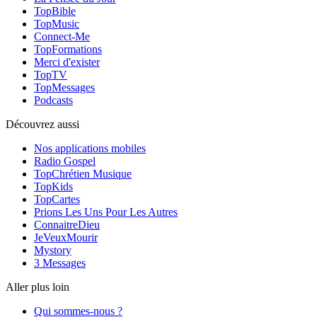
TopBible
TopMusic
Connect-Me
TopFormations
Merci d'exister
TopTV
TopMessages
Podcasts
Découvrez aussi
Nos applications mobiles
Radio Gospel
TopChrétien Musique
TopKids
TopCartes
Prions Les Uns Pour Les Autres
ConnaitreDieu
JeVeuxMourir
Mystory
3 Messages
Aller plus loin
Qui sommes-nous ?