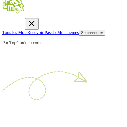
Tous les Mots
Recevoir PassLeMot
Thèmes
Se connecter
Par TopChrétien.com