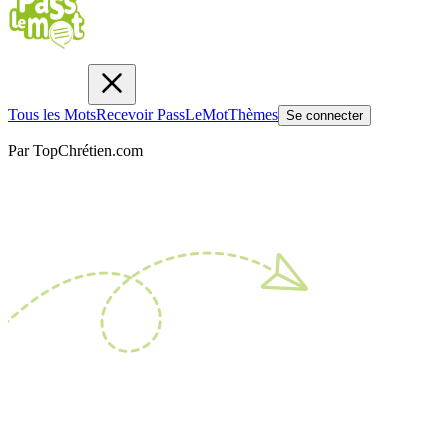
Tous les Mots
Recevoir PassLeMot
Thèmes
Se connecter
Par TopChrétien.com