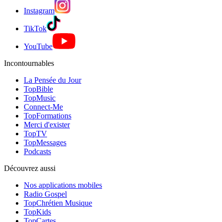
Instagram
TikTok
YouTube
Incontournables
La Pensée du Jour
TopBible
TopMusic
Connect-Me
TopFormations
Merci d'exister
TopTV
TopMessages
Podcasts
Découvrez aussi
Nos applications mobiles
Radio Gospel
TopChrétien Musique
TopKids
TopCartes