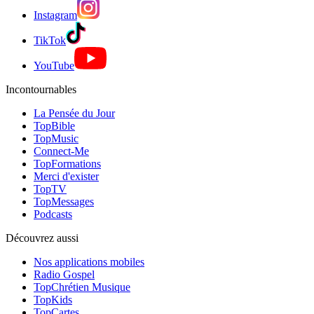
Instagram
TikTok
YouTube
Incontournables
La Pensée du Jour
TopBible
TopMusic
Connect-Me
TopFormations
Merci d'exister
TopTV
TopMessages
Podcasts
Découvrez aussi
Nos applications mobiles
Radio Gospel
TopChrétien Musique
TopKids
TopCartes