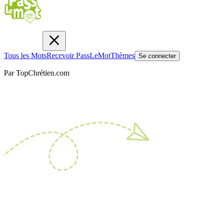
Tous les Mots
Recevoir PassLeMot
Thèmes
Se connecter
Par TopChrétien.com