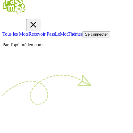
Tous les Mots
Recevoir PassLeMot
Thèmes
Se connecter
Par TopChrétien.com