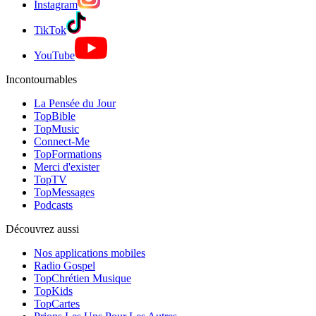
Instagram
TikTok
YouTube
Incontournables
La Pensée du Jour
TopBible
TopMusic
Connect-Me
TopFormations
Merci d'exister
TopTV
TopMessages
Podcasts
Découvrez aussi
Nos applications mobiles
Radio Gospel
TopChrétien Musique
TopKids
TopCartes