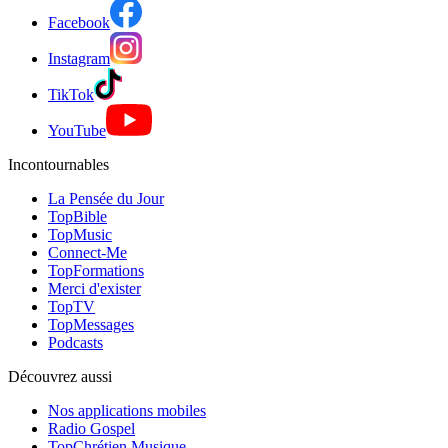
Facebook
Instagram
TikTok
YouTube
Incontournables
La Pensée du Jour
TopBible
TopMusic
Connect-Me
TopFormations
Merci d'exister
TopTV
TopMessages
Podcasts
Découvrez aussi
Nos applications mobiles
Radio Gospel
TopChrétien Musique