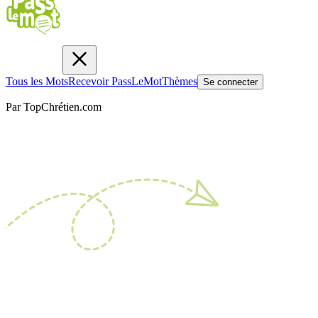
Tous les Mots
Recevoir PassLeMot
Thèmes
Se connecter
Par TopChrétien.com