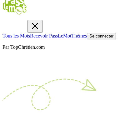
Tous les Mots
Recevoir PassLeMot
Thèmes
Se connecter
Par TopChrétien.com