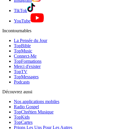
Instagram
TikTok
YouTube
Incontournables
La Pensée du Jour
TopBible
TopMusic
Connect-Me
TopFormations
Merci d'exister
TopTV
TopMessages
Podcasts
Découvrez aussi
Nos applications mobiles
Radio Gospel
TopChrétien Musique
TopKids
TopCartes
Prions Les Uns Pour Les Autres