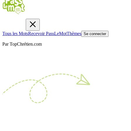
Tous les Mots
Recevoir PassLeMot
Thèmes
Se connecter
Par TopChrétien.com