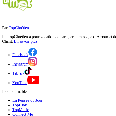
Par
TopChrétien
Le TopChrétien a pour vocation de partager le message d’Amour et de P
Christ.
En savoir plus
Facebook
Instagram
TikTok
YouTube
Incontournables
La Pensée du Jour
TopBible
TopMusic
Connect-Me