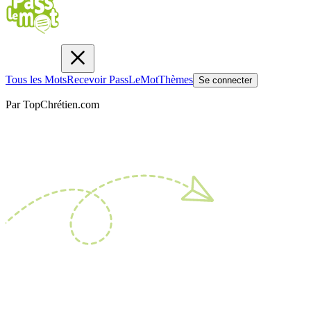
Tous les Mots
Recevoir PassLeMot
Thèmes
Se connecter
Par TopChrétien.com