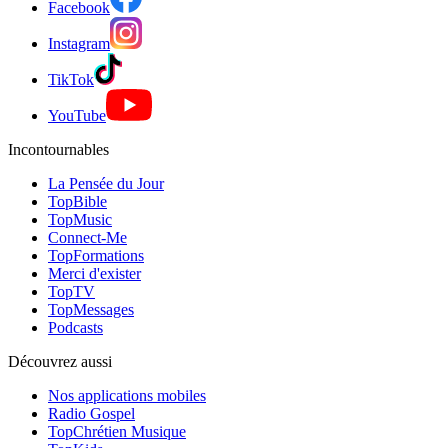
Facebook
Instagram
TikTok
YouTube
Incontournables
La Pensée du Jour
TopBible
TopMusic
Connect-Me
TopFormations
Merci d'exister
TopTV
TopMessages
Podcasts
Découvrez aussi
Nos applications mobiles
Radio Gospel
TopChrétien Musique