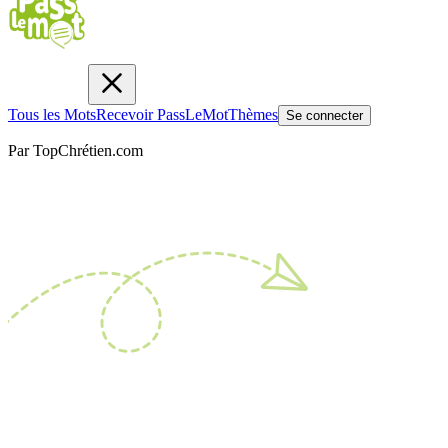
Tous les Mots
Recevoir PassLeMot
Thèmes
Se connecter
Par TopChrétien.com