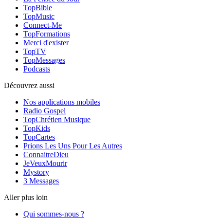
TopBible
TopMusic
Connect-Me
TopFormations
Merci d'exister
TopTV
TopMessages
Podcasts
Découvrez aussi
Nos applications mobiles
Radio Gospel
TopChrétien Musique
TopKids
TopCartes
Prions Les Uns Pour Les Autres
ConnaitreDieu
JeVeuxMourir
Mystory
3 Messages
Aller plus loin
Qui sommes-nous ?