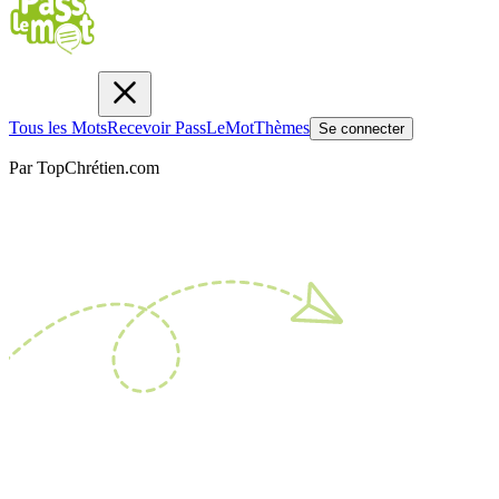
Tous les Mots
Recevoir PassLeMot
Thèmes
Se connecter
Par TopChrétien.com