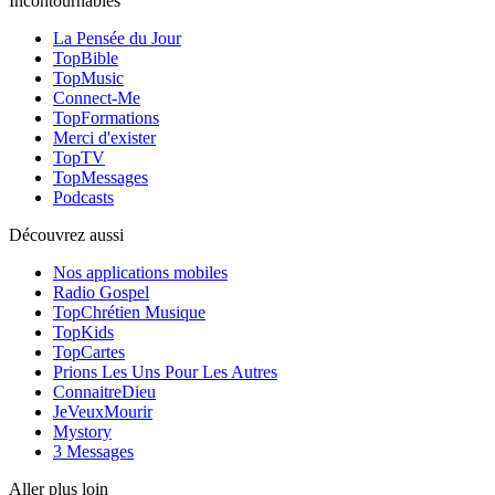
Incontournables
La Pensée du Jour
TopBible
TopMusic
Connect-Me
TopFormations
Merci d'exister
TopTV
TopMessages
Podcasts
Découvrez aussi
Nos applications mobiles
Radio Gospel
TopChrétien Musique
TopKids
TopCartes
Prions Les Uns Pour Les Autres
ConnaitreDieu
JeVeuxMourir
Mystory
3 Messages
Aller plus loin