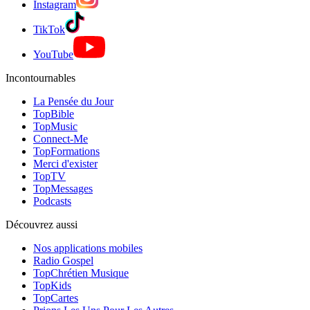
Instagram
TikTok
YouTube
Incontournables
La Pensée du Jour
TopBible
TopMusic
Connect-Me
TopFormations
Merci d'exister
TopTV
TopMessages
Podcasts
Découvrez aussi
Nos applications mobiles
Radio Gospel
TopChrétien Musique
TopKids
TopCartes