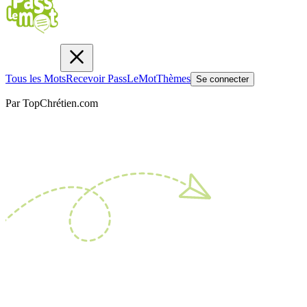
Tous les Mots
Recevoir PassLeMot
Thèmes
Se connecter
Par TopChrétien.com