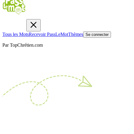
Tous les Mots
Recevoir PassLeMot
Thèmes
Se connecter
Par TopChrétien.com