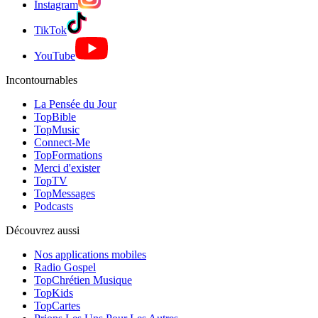
Instagram
TikTok
YouTube
Incontournables
La Pensée du Jour
TopBible
TopMusic
Connect-Me
TopFormations
Merci d'exister
TopTV
TopMessages
Podcasts
Découvrez aussi
Nos applications mobiles
Radio Gospel
TopChrétien Musique
TopKids
TopCartes