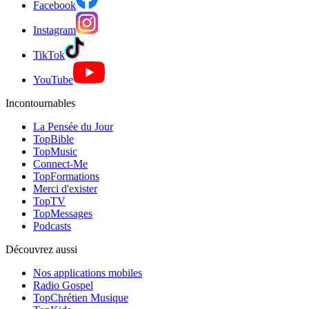
Facebook
Instagram
TikTok
YouTube
Incontournables
La Pensée du Jour
TopBible
TopMusic
Connect-Me
TopFormations
Merci d'exister
TopTV
TopMessages
Podcasts
Découvrez aussi
Nos applications mobiles
Radio Gospel
TopChrétien Musique