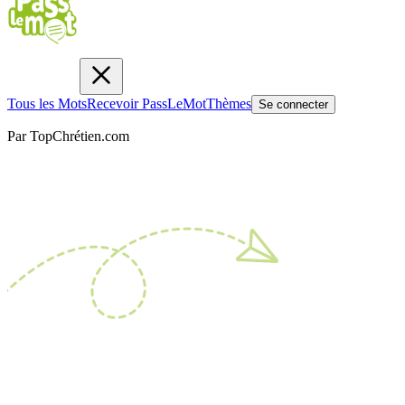
Tous les Mots
Recevoir PassLeMot
Thèmes
Se connecter
Par TopChrétien.com