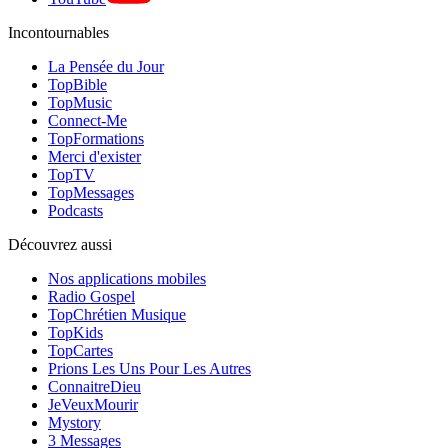
Incontournables
La Pensée du Jour
TopBible
TopMusic
Connect-Me
TopFormations
Merci d'exister
TopTV
TopMessages
Podcasts
Découvrez aussi
Nos applications mobiles
Radio Gospel
TopChrétien Musique
TopKids
TopCartes
Prions Les Uns Pour Les Autres
ConnaitreDieu
JeVeuxMourir
Mystory
3 Messages