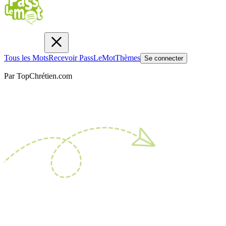
Tous les Mots
Recevoir PassLeMot
Thèmes
Se connecter
Par TopChrétien.com