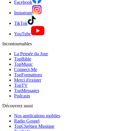
Facebook
Instagram
TikTok
YouTube
Incontournables
La Pensée du Jour
TopBible
TopMusic
Connect-Me
TopFormations
Merci d'exister
TopTV
TopMessages
Podcasts
Découvrez aussi
Nos applications mobiles
Radio Gospel
TopChrétien Musique