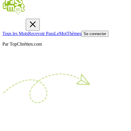
Tous les Mots
Recevoir PassLeMot
Thèmes
Se connecter
Par TopChrétien.com