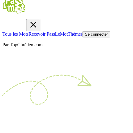
Tous les Mots
Recevoir PassLeMot
Thèmes
Se connecter
Par TopChrétien.com