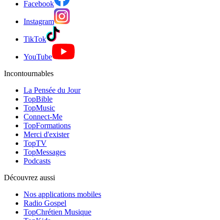
Facebook
Instagram
TikTok
YouTube
Incontournables
La Pensée du Jour
TopBible
TopMusic
Connect-Me
TopFormations
Merci d'exister
TopTV
TopMessages
Podcasts
Découvrez aussi
Nos applications mobiles
Radio Gospel
TopChrétien Musique