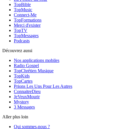
TopBible
TopMusic
Connect-Me
TopFormations
Merci d'exister
TopTV
TopMessages
Podcasts
Découvrez aussi
Nos applications mobiles
Radio Gospel
TopChrétien Musique
TopKids
TopCartes
Prions Les Uns Pour Les Autres
ConnaitreDieu
JeVeuxMourir
Mystory
3 Messages
Aller plus loin
Qui sommes-nous ?