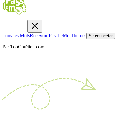
Tous les Mots
Recevoir PassLeMot
Thèmes
Se connecter
Par TopChrétien.com