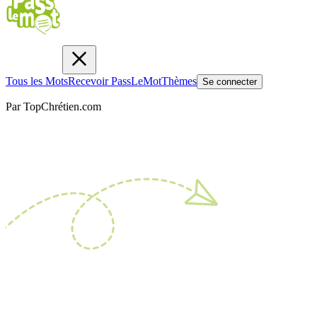
Tous les Mots
Recevoir PassLeMot
Thèmes
Se connecter
Par TopChrétien.com