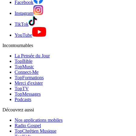
Facebook
Instagram
TikTok
YouTube
Incontournables
La Pensée du Jour
TopBible
TopMusic
Connect-Me
TopFormations
Merci d'exister
TopTV
TopMessages
Podcasts
Découvrez aussi
Nos applications mobiles
Radio Gospel
TopChrétien Musique