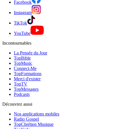
Facebook
Instagram
TikTok
YouTube
Incontournables
La Pensée du Jour
TopBible
TopMusic
Connect-Me
TopFormations
Merci d'exister
TopTV
TopMessages
Podcasts
Découvrez aussi
Nos applications mobiles
Radio Gospel
TopChrétien Musique