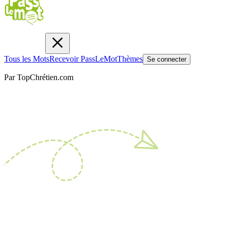
Tous les Mots
Recevoir PassLeMot
Thèmes
Se connecter
Par TopChrétien.com