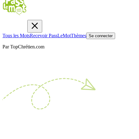
Tous les Mots
Recevoir PassLeMot
Thèmes
Se connecter
Par TopChrétien.com