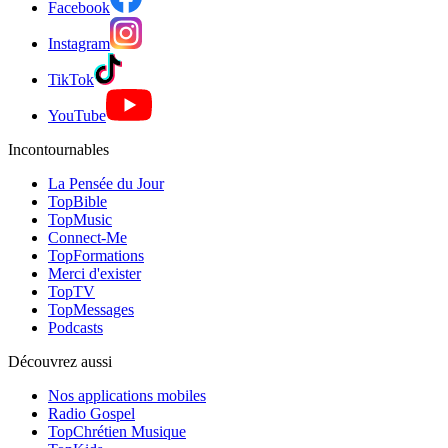
Facebook
Instagram
TikTok
YouTube
Incontournables
La Pensée du Jour
TopBible
TopMusic
Connect-Me
TopFormations
Merci d'exister
TopTV
TopMessages
Podcasts
Découvrez aussi
Nos applications mobiles
Radio Gospel
TopChrétien Musique