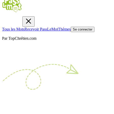
Tous les Mots
Recevoir PassLeMot
Thèmes
Se connecter
Par TopChrétien.com