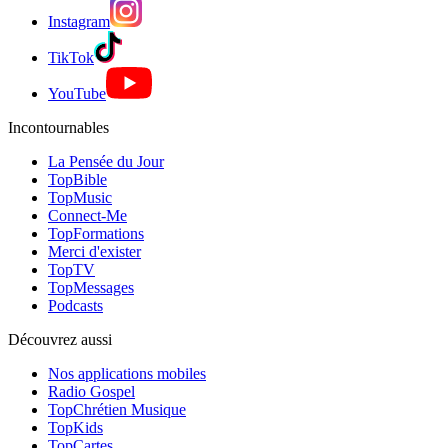
Instagram
TikTok
YouTube
Incontournables
La Pensée du Jour
TopBible
TopMusic
Connect-Me
TopFormations
Merci d'exister
TopTV
TopMessages
Podcasts
Découvrez aussi
Nos applications mobiles
Radio Gospel
TopChrétien Musique
TopKids
TopCartes