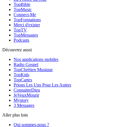
TopBible
TopMusic
Connect-Me
TopFormations
Merci d'exister
TopTV
TopMessages
Podcasts
Découvrez aussi
Nos applications mobiles
Radio Gospel
TopChrétien Musique
TopKids
TopCartes
Prions Les Uns Pour Les Autres
ConnaitreDieu
JeVeuxMourir
Mystory
3 Messages
Aller plus loin
Qui sommes-nous ?