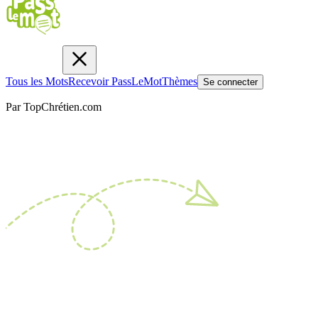
Tous les Mots
Recevoir PassLeMot
Thèmes
Se connecter
Par TopChrétien.com