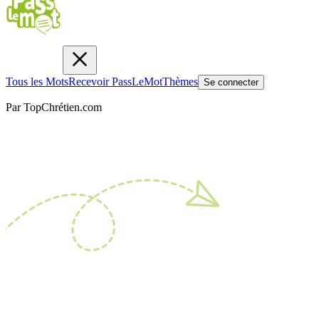
Tous les Mots
Recevoir PassLeMot
Thèmes
Se connecter
Par TopChrétien.com