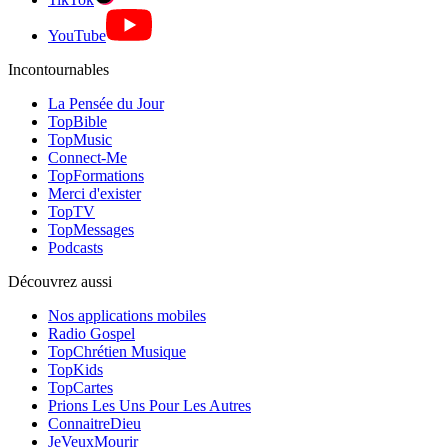
YouTube
Incontournables
La Pensée du Jour
TopBible
TopMusic
Connect-Me
TopFormations
Merci d'exister
TopTV
TopMessages
Podcasts
Découvrez aussi
Nos applications mobiles
Radio Gospel
TopChrétien Musique
TopKids
TopCartes
Prions Les Uns Pour Les Autres
ConnaitreDieu
JeVeuxMourir