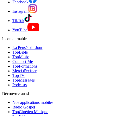
Facebook
Instagram
TikTok
YouTube
Incontournables
La Pensée du Jour
TopBible
TopMusic
Connect-Me
TopFormations
Merci d'exister
TopTV
TopMessages
Podcasts
Découvrez aussi
Nos applications mobiles
Radio Gospel
TopChrétien Musique