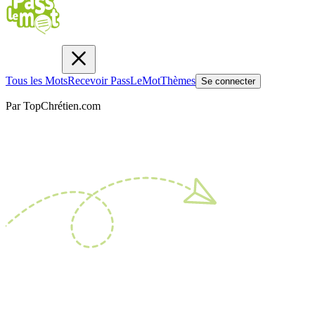
Tous les Mots
Recevoir PassLeMot
Thèmes
Se connecter
Par TopChrétien.com