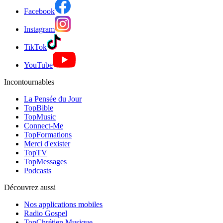
Facebook
Instagram
TikTok
YouTube
Incontournables
La Pensée du Jour
TopBible
TopMusic
Connect-Me
TopFormations
Merci d'exister
TopTV
TopMessages
Podcasts
Découvrez aussi
Nos applications mobiles
Radio Gospel
TopChrétien Musique