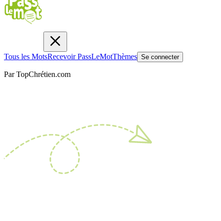
Tous les Mots
Recevoir PassLeMot
Thèmes
Se connecter
Par TopChrétien.com