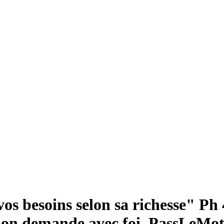
s besoins selon sa richesse" Ph 
u'on demande avec foi. PassLeMo