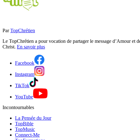
Par
TopChrétien
Le TopChrétien a pour vocation de partager le message d’Amour et de P
Christ.
En savoir plus
Facebook
Instagram
TikTok
YouTube
Incontournables
La Pensée du Jour
TopBible
TopMusic
Connect-Me