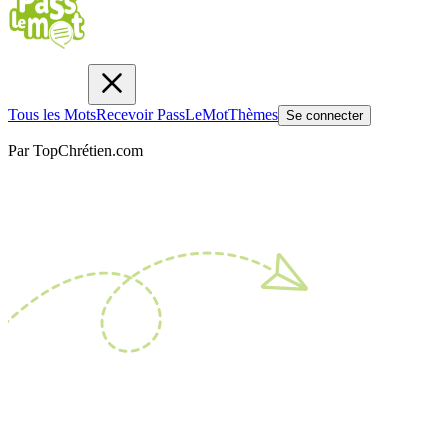
Tous les Mots
Recevoir PassLeMot
Thèmes
Se connecter
Par TopChrétien.com