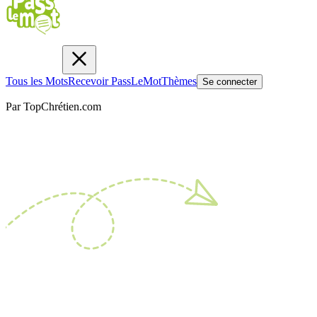
Tous les Mots
Recevoir PassLeMot
Thèmes
Se connecter
Par TopChrétien.com