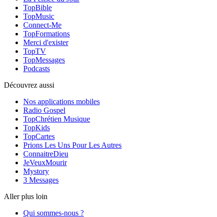
TopBible
TopMusic
Connect-Me
TopFormations
Merci d'exister
TopTV
TopMessages
Podcasts
Découvrez aussi
Nos applications mobiles
Radio Gospel
TopChrétien Musique
TopKids
TopCartes
Prions Les Uns Pour Les Autres
ConnaitreDieu
JeVeuxMourir
Mystory
3 Messages
Aller plus loin
Qui sommes-nous ?