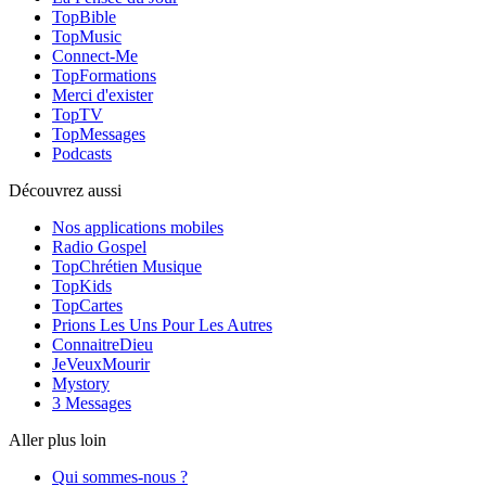
TopBible
TopMusic
Connect-Me
TopFormations
Merci d'exister
TopTV
TopMessages
Podcasts
Découvrez aussi
Nos applications mobiles
Radio Gospel
TopChrétien Musique
TopKids
TopCartes
Prions Les Uns Pour Les Autres
ConnaitreDieu
JeVeuxMourir
Mystory
3 Messages
Aller plus loin
Qui sommes-nous ?