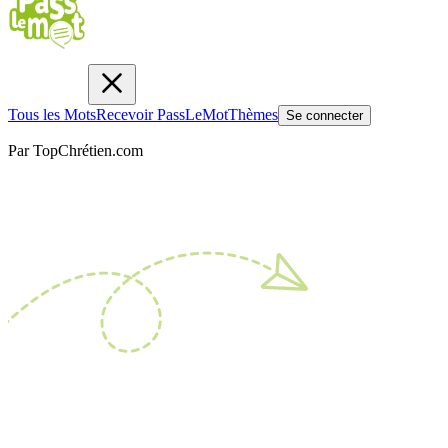
Tous les Mots
Recevoir PassLeMot
Thèmes
Se connecter
Par TopChrétien.com