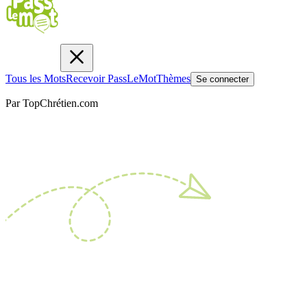
Tous les Mots
Recevoir PassLeMot
Thèmes
Se connecter
Par TopChrétien.com