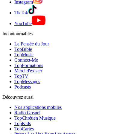
Instagram
TikTok
YouTube
Incontournables
La Pensée du Jour
TopBible
TopMusic
Connect-Me
TopFormations
Merci d'exister
TopTV
TopMessages
Podcasts
Découvrez aussi
Nos applications mobiles
Radio Gospel
TopChrétien Musique
TopKids
TopCartes