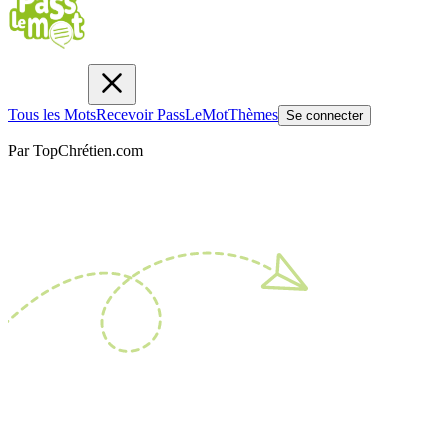
Tous les Mots
Recevoir PassLeMot
Thèmes
Se connecter
Par TopChrétien.com