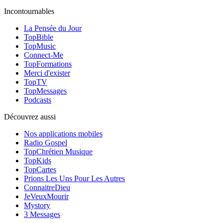
Incontournables
La Pensée du Jour
TopBible
TopMusic
Connect-Me
TopFormations
Merci d'exister
TopTV
TopMessages
Podcasts
Découvrez aussi
Nos applications mobiles
Radio Gospel
TopChrétien Musique
TopKids
TopCartes
Prions Les Uns Pour Les Autres
ConnaitreDieu
JeVeuxMourir
Mystory
3 Messages