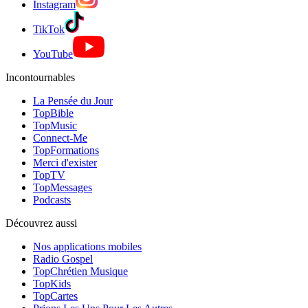
Instagram
TikTok
YouTube
Incontournables
La Pensée du Jour
TopBible
TopMusic
Connect-Me
TopFormations
Merci d'exister
TopTV
TopMessages
Podcasts
Découvrez aussi
Nos applications mobiles
Radio Gospel
TopChrétien Musique
TopKids
TopCartes