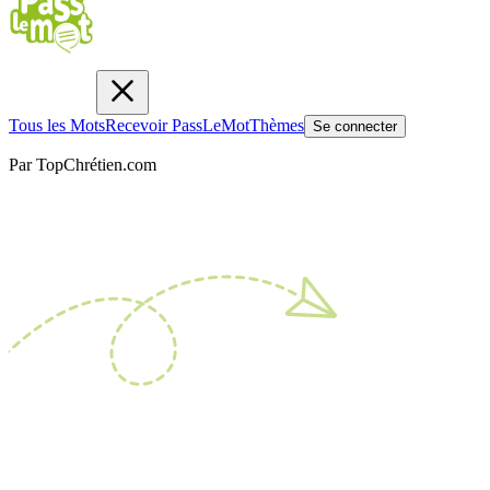
Tous les Mots
Recevoir PassLeMot
Thèmes
Se connecter
Par TopChrétien.com