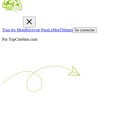
Tous les Mots
Recevoir PassLeMot
Thèmes
Se connecter
Par TopChrétien.com