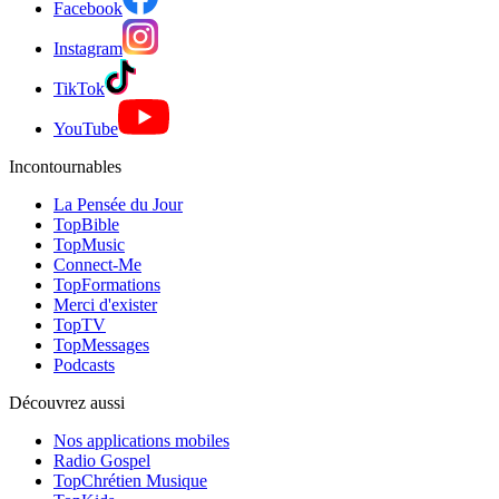
Facebook
Instagram
TikTok
YouTube
Incontournables
La Pensée du Jour
TopBible
TopMusic
Connect-Me
TopFormations
Merci d'exister
TopTV
TopMessages
Podcasts
Découvrez aussi
Nos applications mobiles
Radio Gospel
TopChrétien Musique