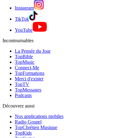
Instagram
TikTok
YouTube
Incontournables
La Pensée du Jour
TopBible
TopMusic
Connect-Me
TopFormations
Merci d'exister
TopTV
TopMessages
Podcasts
Découvrez aussi
Nos applications mobiles
Radio Gospel
TopChrétien Musique
TopKids