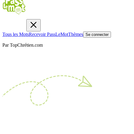
Tous les Mots
Recevoir PassLeMot
Thèmes
Se connecter
Par TopChrétien.com