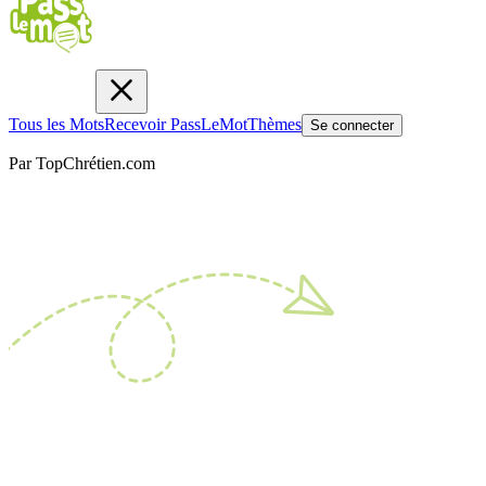
Tous les Mots
Recevoir PassLeMot
Thèmes
Se connecter
Par TopChrétien.com