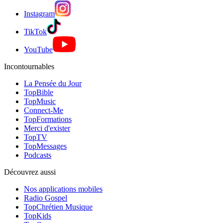
Instagram
TikTok
YouTube
Incontournables
La Pensée du Jour
TopBible
TopMusic
Connect-Me
TopFormations
Merci d'exister
TopTV
TopMessages
Podcasts
Découvrez aussi
Nos applications mobiles
Radio Gospel
TopChrétien Musique
TopKids