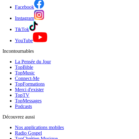
Facebook
Instagram
TikTok
YouTube
Incontournables
La Pensée du Jour
TopBible
TopMusic
Connect-Me
TopFormations
Merci d'exister
TopTV
TopMessages
Podcasts
Découvrez aussi
Nos applications mobiles
Radio Gospel
TopChrétien Musique