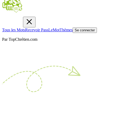
Tous les Mots
Recevoir PassLeMot
Thèmes
Se connecter
Par TopChrétien.com