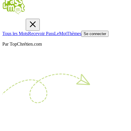
Tous les Mots
Recevoir PassLeMot
Thèmes
Se connecter
Par TopChrétien.com