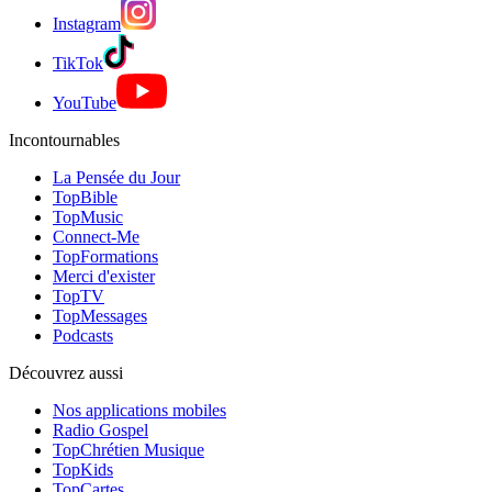
Instagram
TikTok
YouTube
Incontournables
La Pensée du Jour
TopBible
TopMusic
Connect-Me
TopFormations
Merci d'exister
TopTV
TopMessages
Podcasts
Découvrez aussi
Nos applications mobiles
Radio Gospel
TopChrétien Musique
TopKids
TopCartes