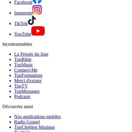
Facebook
Instagram
TikTok
YouTube
Incontournables
La Pensée du Jour
TopBible
TopMusic
Connect-Me
TopFormations
Merci d'exister
TopTV
TopMessages
Podcasts
Découvrez aussi
Nos applications mobiles
Radio Gospel
TopChrétien Musique