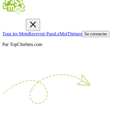
Tous les Mots
Recevoir PassLeMot
Thèmes
Se connecter
Par TopChrétien.com