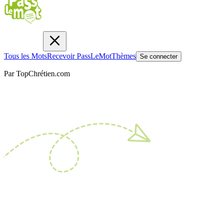
Tous les Mots
Recevoir PassLeMot
Thèmes
Se connecter
Par TopChrétien.com