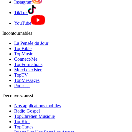
Instagram
TikTok
YouTube
Incontournables
La Pensée du Jour
TopBible
TopMusic
Connect-Me
TopFormations
Merci d'exister
TopTV
TopMessages
Podcasts
Découvrez aussi
Nos applications mobiles
Radio Gospel
TopChrétien Musique
TopKids
TopCartes