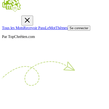
Tous les Mots
Recevoir PassLeMot
Thèmes
Se connecter
Par TopChrétien.com