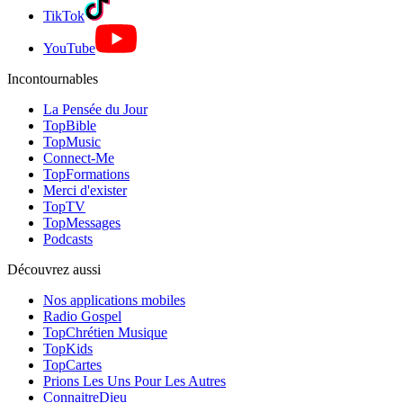
TikTok
YouTube
Incontournables
La Pensée du Jour
TopBible
TopMusic
Connect-Me
TopFormations
Merci d'exister
TopTV
TopMessages
Podcasts
Découvrez aussi
Nos applications mobiles
Radio Gospel
TopChrétien Musique
TopKids
TopCartes
Prions Les Uns Pour Les Autres
ConnaitreDieu