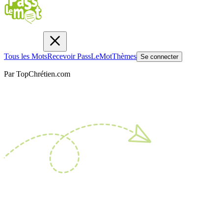
Tous les Mots
Recevoir PassLeMot
Thèmes
Se connecter
Par TopChrétien.com