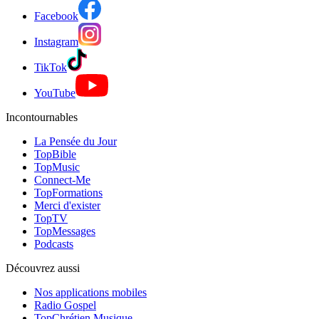
Facebook
Instagram
TikTok
YouTube
Incontournables
La Pensée du Jour
TopBible
TopMusic
Connect-Me
TopFormations
Merci d'exister
TopTV
TopMessages
Podcasts
Découvrez aussi
Nos applications mobiles
Radio Gospel
TopChrétien Musique