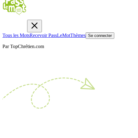
Tous les Mots
Recevoir PassLeMot
Thèmes
Se connecter
Par TopChrétien.com