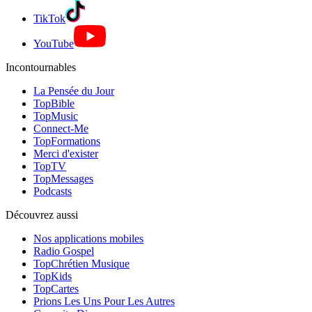
TikTok
YouTube
Incontournables
La Pensée du Jour
TopBible
TopMusic
Connect-Me
TopFormations
Merci d'exister
TopTV
TopMessages
Podcasts
Découvrez aussi
Nos applications mobiles
Radio Gospel
TopChrétien Musique
TopKids
TopCartes
Prions Les Uns Pour Les Autres