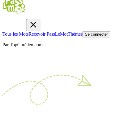
Tous les Mots
Recevoir PassLeMot
Thèmes
Se connecter
Par TopChrétien.com