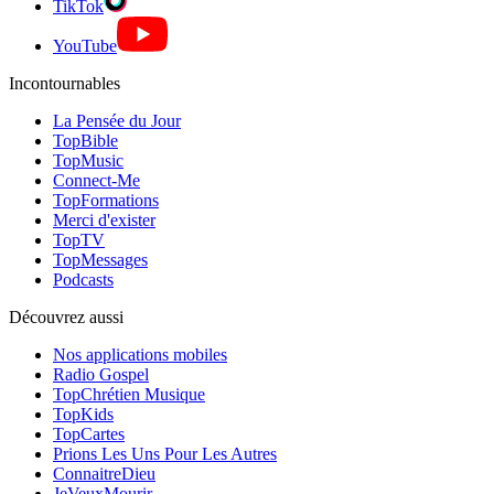
TikTok
YouTube
Incontournables
La Pensée du Jour
TopBible
TopMusic
Connect-Me
TopFormations
Merci d'exister
TopTV
TopMessages
Podcasts
Découvrez aussi
Nos applications mobiles
Radio Gospel
TopChrétien Musique
TopKids
TopCartes
Prions Les Uns Pour Les Autres
ConnaitreDieu
JeVeuxMourir