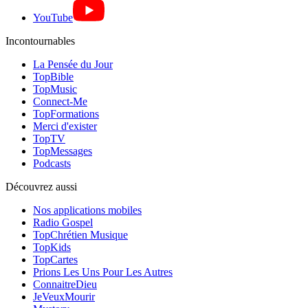
YouTube
Incontournables
La Pensée du Jour
TopBible
TopMusic
Connect-Me
TopFormations
Merci d'exister
TopTV
TopMessages
Podcasts
Découvrez aussi
Nos applications mobiles
Radio Gospel
TopChrétien Musique
TopKids
TopCartes
Prions Les Uns Pour Les Autres
ConnaitreDieu
JeVeuxMourir