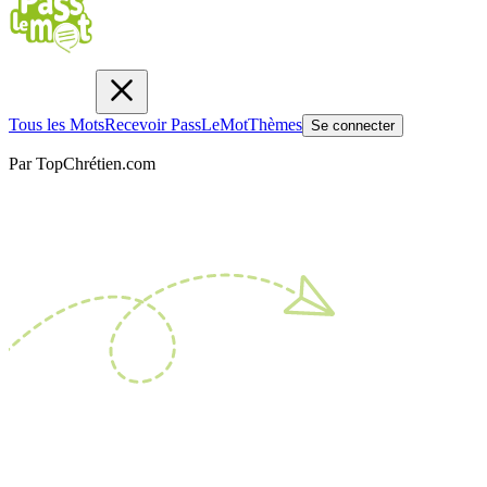
Tous les Mots
Recevoir PassLeMot
Thèmes
Se connecter
Par TopChrétien.com