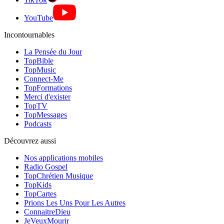
YouTube
Incontournables
La Pensée du Jour
TopBible
TopMusic
Connect-Me
TopFormations
Merci d'exister
TopTV
TopMessages
Podcasts
Découvrez aussi
Nos applications mobiles
Radio Gospel
TopChrétien Musique
TopKids
TopCartes
Prions Les Uns Pour Les Autres
ConnaitreDieu
JeVeuxMourir