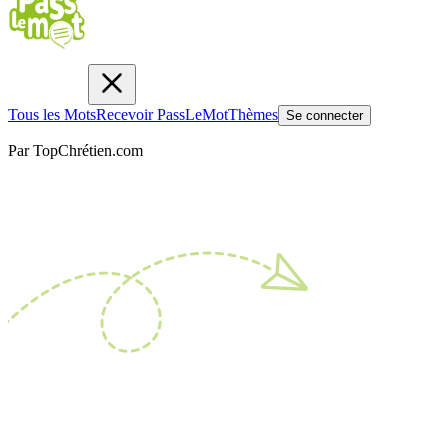
Tous les Mots
Recevoir PassLeMot
Thèmes
Se connecter
Par TopChrétien.com